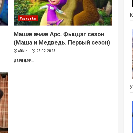
К
Уæрæсейаг
Машæ æмæ Арс. Фыццаг сезон
(Маша и Медведь. Первый сезон)
ADMIN
23.02.2023
ДАРДДÆР...
У