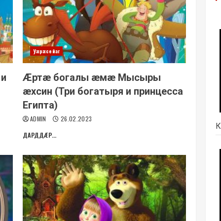
Уæрæсейаг
 и
Æртæ богалы æмæ Мысыры
æхсин (Три богатыря и принцесса
Египта)
ADMIN
26.02.2023
К
ДАРДДÆР...