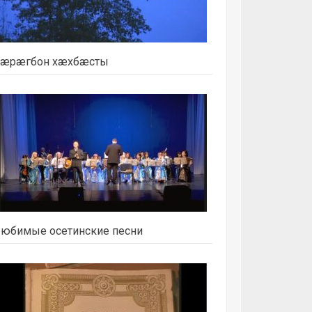
æрæгбон хæхбæсты
юбимые осетинские песни