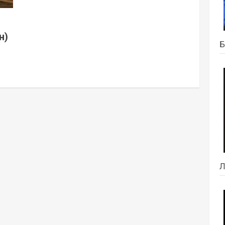
н)
Б
Л