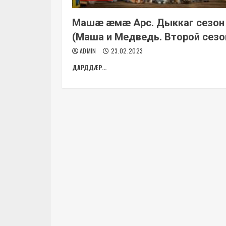
Машæ æмæ Арс. Дыккаг сезон
(Маша и Медведь. Второй сезо
ADMIN
23.02.2023
ДАРДДÆР...