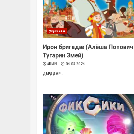
Уæрæсейаг
Ирон бригадæ (Алёша Попович
Тугарин Змей)
ADMIN
04.08.2024
ДАРДДÆР...