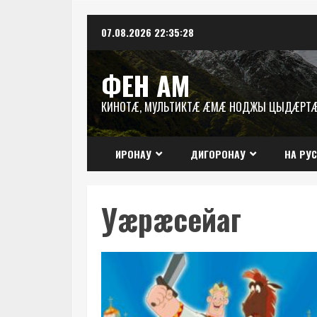
Перейти
07.08.2026
22:35:28
к
содержимому
ФЕН АМ
КИНОТÆ, МУЛЬТИКТÆ ÆМÆ НОДЖЫ ЦЫДÆРТ
ИРОНАУ
ДИГОРОНАУ
НА РУ
Уæрæсейаг