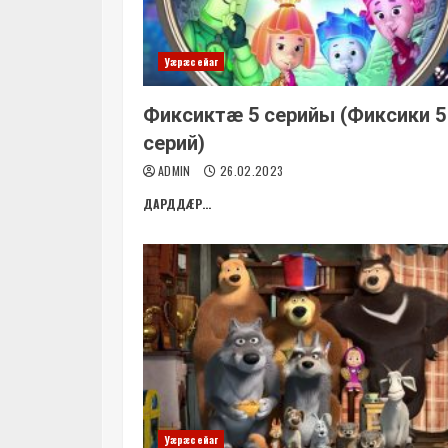
Уæрæсейаг
Фиксиктæ 5 серийы (Фиксики 5
серий)
ADMIN
26.02.2023
ДАРДДÆР...
Уæрæсейаг