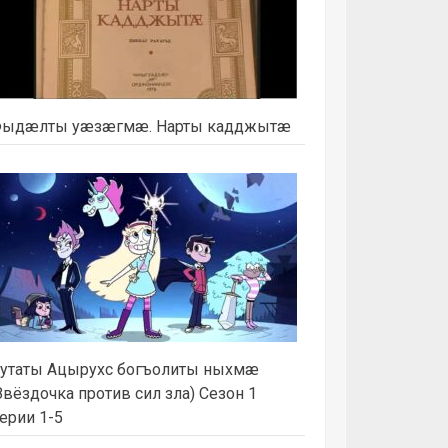
ыдæлты уæзæгмæ. Нарты кадджытæ
утаты Ацырухс богъолиты ныхмæ
Звёздочка против сил зла) Сезон 1
ерии 1-5