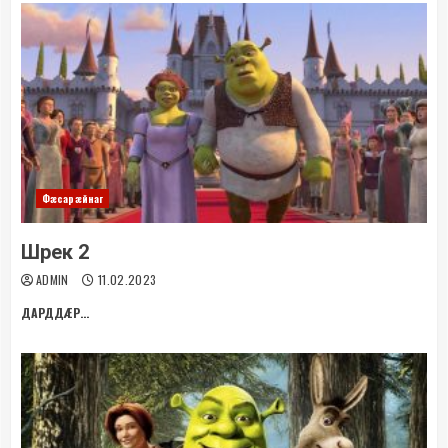
Фæсарæйнаг
Шрек 2
ADMIN
11.02.2023
ДАРДДÆР...