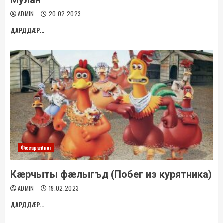
Мулан
ADMIN
20.02.2023
ДАРДДÆР...
Фæсарæйнаг
Кæрчыты фæлыгъд (Побег из курятника)
ADMIN
19.02.2023
ДАРДДÆР...