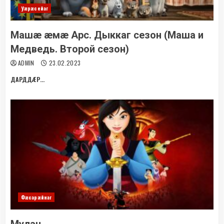
Уæрæсейаг
Машæ æмæ Арс. Дыккаг сезон (Маша и
Медведь. Второй сезон)
ADMIN
23.02.2023
ДАРДДÆР...
Фæсарæйнаг