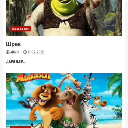
Фæсарæйнаг
Шрек
ADMIN
11.02.2023
ДАРДДÆР...