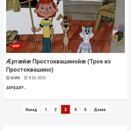
СССР
Æртæйæ Простоквашинойæ (Трое из
Простоквашино)
ADMIN
11.02.2023
ДАРДДÆР...
Пагинация
Назад
1
2
3
4
5
Далее
записей