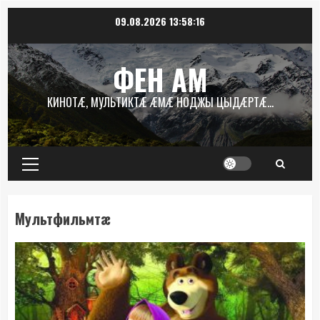
Перейти
09.08.2026
13:58:17
к
содержимому
ФЕН АМ
КИНОТÆ, МУЛЬТИКТÆ ÆМÆ НОДЖЫ ЦЫДÆРТÆ…
Основное
меню
Мультфильмтæ