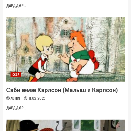
ДАРДДÆР...
СССР
Саби æмæ Карлсон (Малыш и Карлсон)
ADMIN
11.02.2023
ДАРДДÆР...