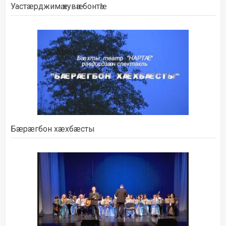
Уастæрджимӕ кувӕн бонтӕ!
Бæрæгбон хæхбæсты