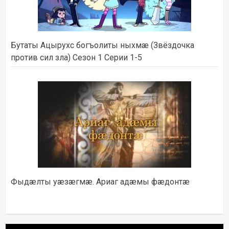
Бутаты Ацырухс богъолиты ныхмæ (Звёздочка
против сил зла) Сезон 1 Серии 1-5
Фыдæлты уæзæгмæ. Ариаг адæмы фæдонтæ