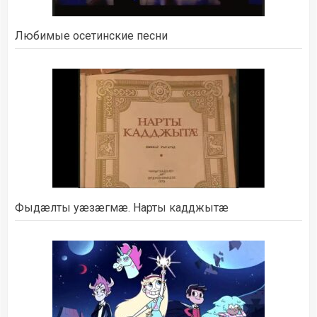
Любимые осетинские песни
Фыдæлты уæзæгмæ. Нарты кадджытæ