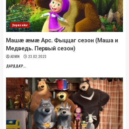
Уæрæсейаг
Машæ æмæ Арс. Фыццаг сезон (Маша и
Медведь. Первый сезон)
ADMIN
23.02.2023
ДАРДДÆР...