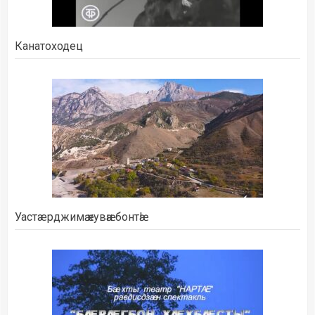
Канатоходец
Уастæрджимӕ кувӕн бонтӕ!