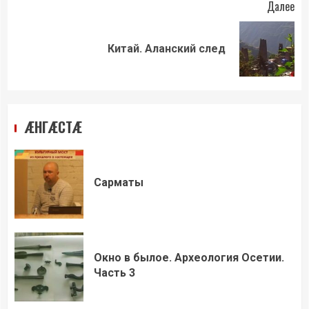
Далее
Следующая
Китай. Аланский след
запись:
ÆНГÆСТÆ
Сарматы
Окно в былое. Археология Осетии.
Часть 3