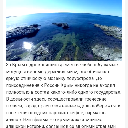
За Крым с древнейших времен вели борьбу самые
могущественные державы мира, это объясняет
0:21
- 37:27
яркую этническую мозаику полуострова. До
присоединения к России Крым никогда не входил
полностью в состав какого-либо одного государства.
В древности здесь сосуществовали греческие
полисы, города, расположенные вдоль побережья, и
поселения поздних царских скифов, сарматов,
аланов. Наш фильм – о крымских страницах
аланской истории, связанной со многими странами