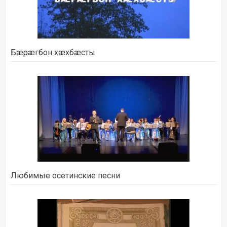
Бæрæгбон хæхбæсты
Любимые осетинские песни