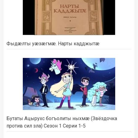
Фыдæлты уæзæгмæ. Нарты кадджытæ
Бутаты Ацырухс богъолиты ныхмæ (Звёздочка
против сил зла) Сезон 1 Серии 1-5