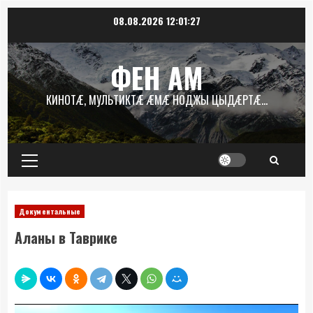
Перейти
08.08.2026
12:01:27
к
содержимому
ФЕН АМ
КИНОТÆ, МУЛЬТИКТÆ ÆМÆ НОДЖЫ ЦЫДÆРТÆ…
Основное
меню
Документальные
Аланы в Таврике