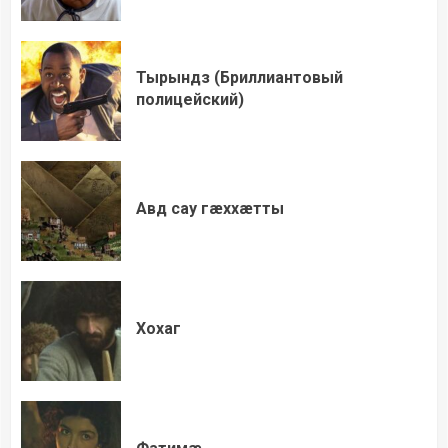
Тырындз (Бриллиантовый
полицейский)
Авд сау гæххæтты
Хохаг