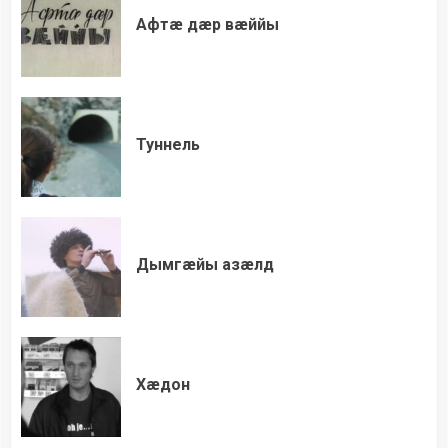
Афтæ дæр вæййы
Туннель
Дымгæйы азæлд
Хæдон