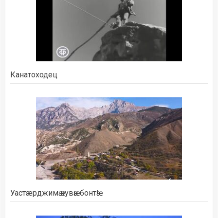
Канатоходец
Уастæрджимӕ кувӕн бонтӕ!