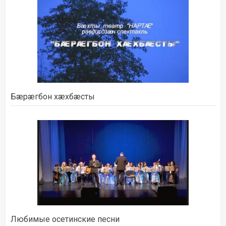
Бæрæгбон хæхбæсты
Любимые осетинские песни