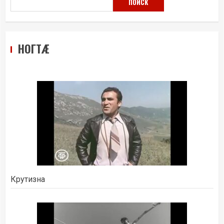
ПОИСК
НОГТÆ
Крутизна