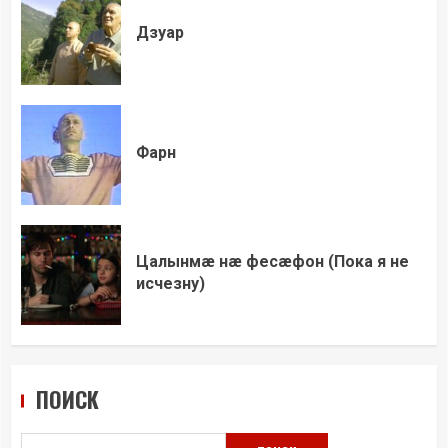
Дзуар
Фарн
Цалынмæ нæ фесæфон (Пока я не
исчезну)
ПОИСК