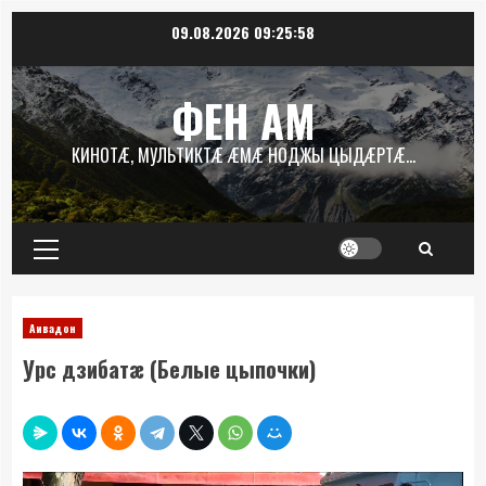
Перейти
09.08.2026
09:25:58
к
содержимому
ФЕН АМ
КИНОТÆ, МУЛЬТИКТÆ ÆМÆ НОДЖЫ ЦЫДÆРТÆ…
Основное
меню
Аивадон
Урс дзибатæ (Белые цыпочки)