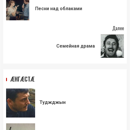
чтение
Пр
Песни над облаками
зап
Далее
Следующая
Семейная драма
запись:
ÆНГÆСТÆ
Туджджын