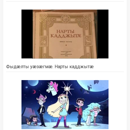
Фыдæлты уæзæгмæ. Нарты кадджытæ