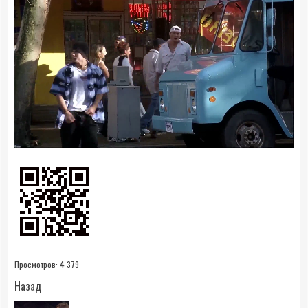
0:21
- 1:34:38
Просмотров:
4 379
Продолжить
Назад