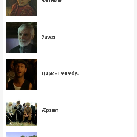
Фатимæ
Уазæг
Цирк «Гæлæбу»
Æрзæт