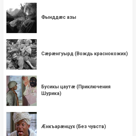
Фынддæс азы
Сæрæнгуырд (Вождь краснокожих)
Бусикы цаутæ (Приключения
Шурика)
Æнкъарæнцух (Без чувств)