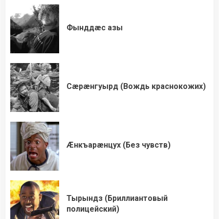
Фынддæс азы
Сæрæнгуырд (Вождь краснокожих)
Æнкъарæнцух (Без чувств)
Тырындз (Бриллиантовый
полицейский)