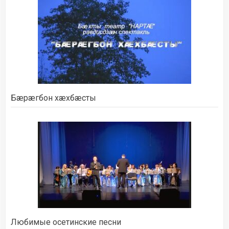
Бæрæгбон хæхбæсты
Любимые осетинские песни