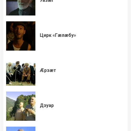
Уазæг
Цирк «Гæлæбу»
Æрзæт
Дзуар