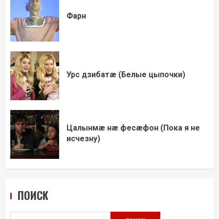
Фарн
Урс дзибатæ (Белые цыпочки)
Цалынмæ нæ фесæфон (Пока я не
исчезну)
ПОИСК