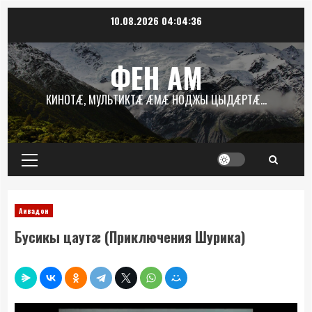
Перейти
10.08.2026
04:04:37
к
содержимому
ФЕН АМ
КИНОТÆ, МУЛЬТИКТÆ ÆМÆ НОДЖЫ ЦЫДÆРТÆ…
Основное
меню
Аивадон
Бусикы цаутæ (Приключения Шурика)