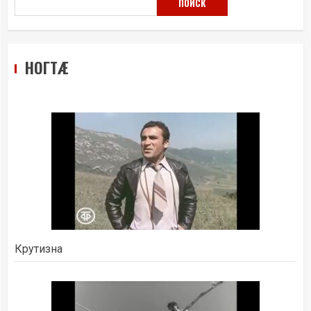
ПОИСК
НОГТÆ
Крутизна