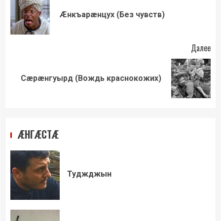
чтение
Пр
Æнкъарæнцух (Без чувств)
зап
Далее
Следующая
Сæрæнгуырд (Вождь краснокожих)
запись:
ÆНГÆСТÆ
Туджджын