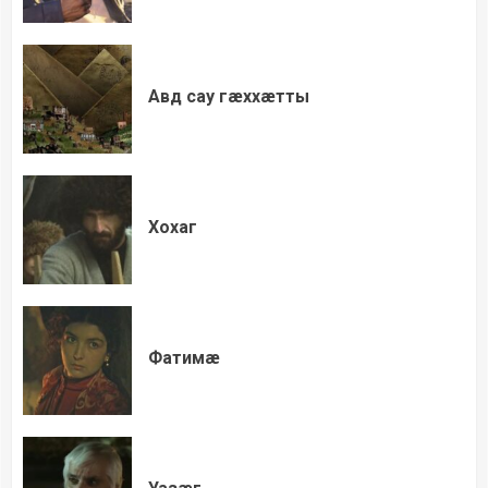
Авд сау гæххæтты
Хохаг
Фатимæ