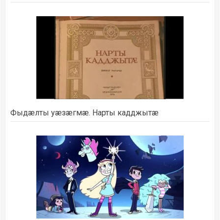
Фыдæлты уæзæгмæ. Нарты кадджытæ