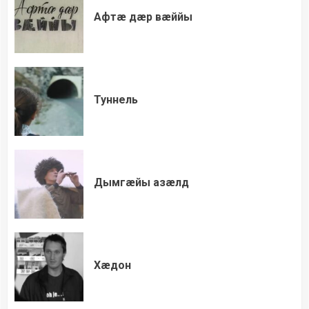
Афтæ дæр вæййы
Туннель
Дымгæйы азæлд
Хæдон