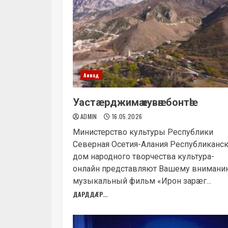
Аивад
Уастæрджимӕ кувӕн бонтӕ!
ADMIN
16.05.2026
Министерство культуры Республики
Северная Осетия-Алания Республиканс
дом народного творчества культура-
онлайн представляют Вашему вниман
музыкальный фильм «Ирон зарæг...
ДАРДДÆР...