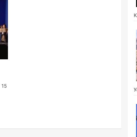
К
 15
У