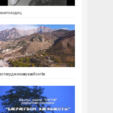
анатоходец
астæрджимӕ кувӕн бонтӕ!