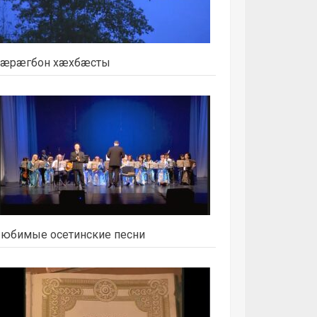
æрæгбон хæхбæсты
юбимые осетинские песни