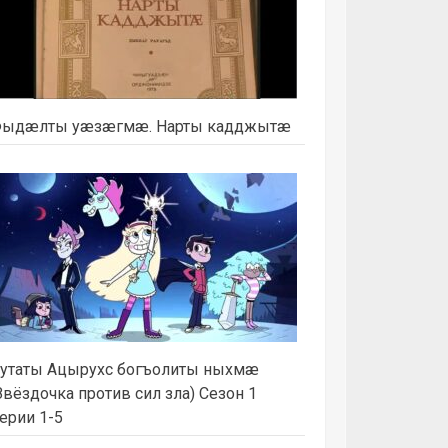
ыдæлты уæзæгмæ. Нарты кадджытæ
утаты Ацырухс богъолиты ныхмæ
Звёздочка против сил зла) Сезон 1
ерии 1-5