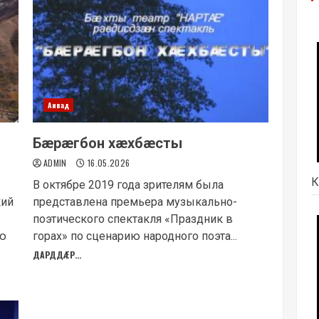
Аивад
Бæрæгбон хæхбæсты
ADMIN
16.05.2026
К
В октябре 2019 года зрителям была
кий
представлена премьера музыкально-
поэтического спектакля «Праздник в
ию
горах» по сценарию народного поэта...
ДАРДДÆР...