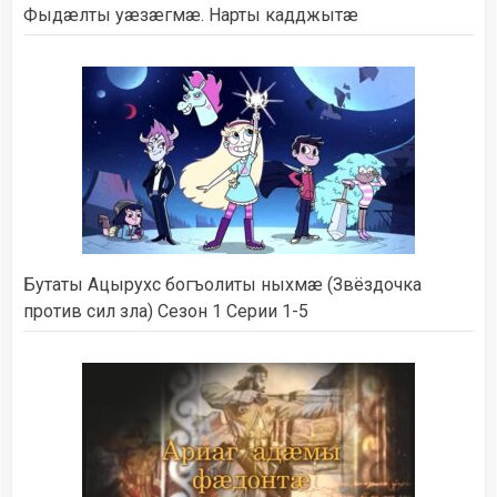
Фыдæлты уæзæгмæ. Нарты кадджытæ
Бутаты Ацырухс богъолиты ныхмæ (Звёздочка
против сил зла) Сезон 1 Серии 1-5