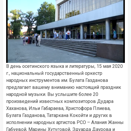
В день осетинского языка и литературы, 15 мая 2020
г., национальный государственный оркестр
0:20
- 2:02:08
народных инструментов им. Булата Газданова
предлагает вашему вниманию настоящий праздник
народной музыки. Вы услышите более 20
произведений известных композиторов Дудара
Хаханова, Ильи Габараева, Христофора Плиева,
Булата Газданова, Татаркана Кокойти и других в
исполнении народных артистов РСО – Алания Жанны
Габуевой, Марины Хутуговой, Эдуарда Даурова и