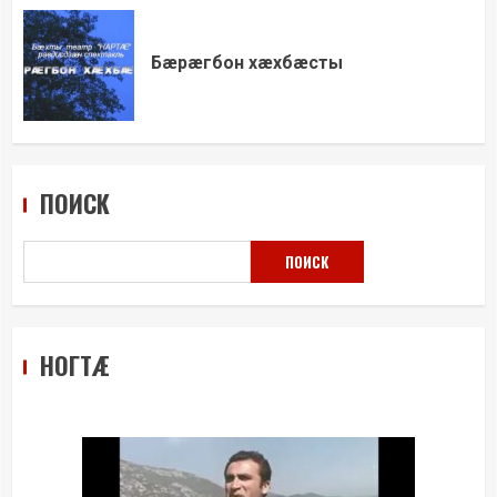
Бæрæгбон хæхбæсты
ПОИСК
ПОИСК
НОГТÆ