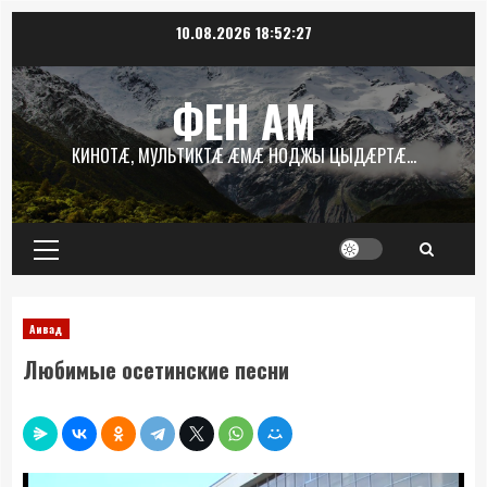
Перейти
10.08.2026
18:52:28
к
содержимому
ФЕН АМ
КИНОТÆ, МУЛЬТИКТÆ ÆМÆ НОДЖЫ ЦЫДÆРТÆ…
Основное
меню
Аивад
Любимые осетинские песни