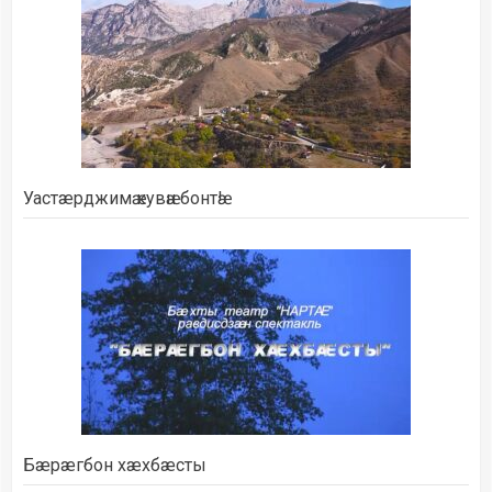
Уастæрджимӕ кувӕн бонтӕ!
Бæрæгбон хæхбæсты