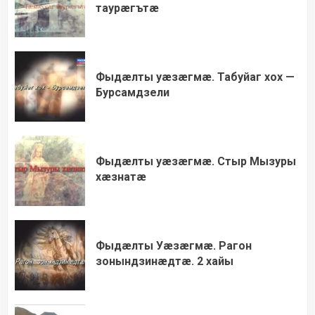
таурæгътæ
Фыдæлты уæзæгмæ. Табуйаг хох —
Бурсамдзели
Фыдæлты уæзæгмæ. Стыр Мызуры
хæзнатæ
Фыдæлты Уæзæгмæ. Рагон
зонындзинæдтæ. 2 хайы