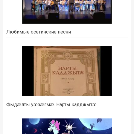
Любимые осетинские песни
Фыдæлты уæзæгмæ. Нарты кадджытæ