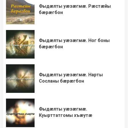
Фыдæлты уæзæгмæ. Рæстæйы
бæрæгбон
Фыдæлты уæзæгмæ. Ног боны
бæрæгбон
Фыдæлты уæзæгмæ. Нарты
Сосланы бæрæгбон
Фыдæлты уæзæгмæ.
Куырттатгомы хъæутæ