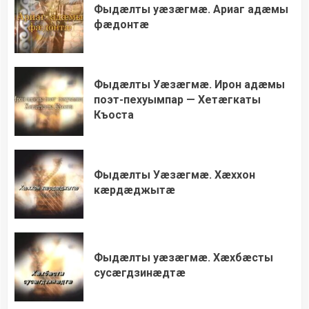
Фыдæлты уæзæгмæ. Ариаг адæмы
фæдонтæ
Фыдæлты Уæзæгмæ. Ирон адæмы
поэт-пехуымпар — Хетæгкаты
Къоста
Фыдæлты Уæзæгмæ. Хæххон
кæрдæджытæ
Фыдæлты уæзæгмæ. Хæхбæсты
сусæгдзинæдтæ