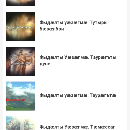
Фыдæлты уæзæгмæ. Тутыры
бæрæгбон
Фыдæлты Уæзæгмæ. Таурæгъты
дуне
Фыдæлты уæзæгмæ. Таурæгътæ
Фыдæлты Уæзæгмæ. Тæмæссаг