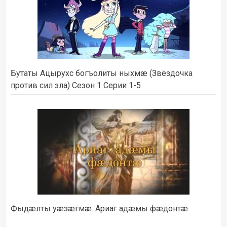
Бутаты Ацырухс богъолиты ныхмæ (Звёздочка
против сил зла) Сезон 1 Серии 1-5
Фыдæлты уæзæгмæ. Ариаг адæмы фæдонтæ