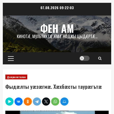
Перейти
07.08.2026
09:22:03
к
содержимому
ФЕН АМ
КИНОТÆ, МУЛЬТИКТÆ ÆМÆ НОДЖЫ ЦЫДÆРТÆ…
Основное
меню
Документалон
Фыдæлты уæзæгмæ. Хæхбæсты таурæгътæ