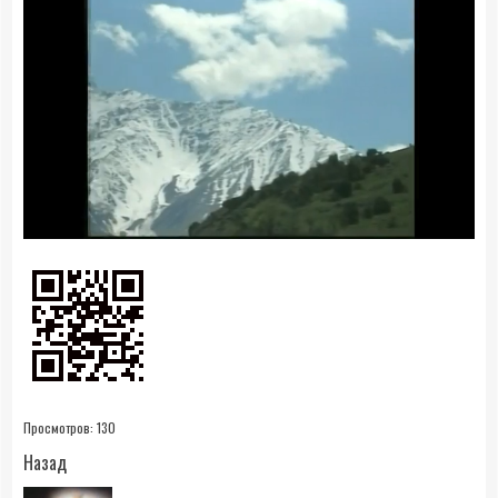
0:22
- 16:57
Просмотров:
130
Продолжить
Назад