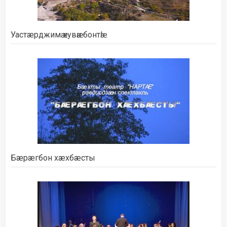
Уастæрджимӕ кувӕн бонтӕ!
Бæрæгбон хæхбæсты