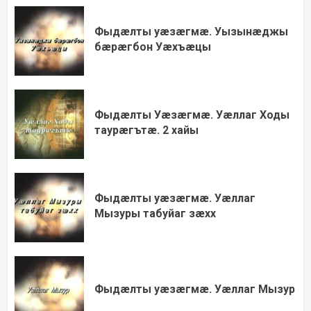
Фыдæлты уæзæгмæ. Уызынæджы
бæрæгбон Уæхъæцы
Фыдæлты Уæзæгмæ. Уæллаг Ходы
таурæгътæ. 2 хайы
Фыдæлты уæзæгмæ. Уæллаг
Мызуры табуйаг зæхх
Фыдæлты уæзæгмæ. Уæллаг Мызур