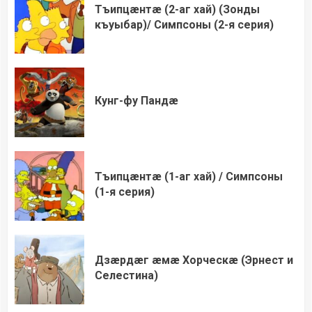
Тъипцæнтæ (2-аг хай) (Зонды
къуыбар)/ Симпсоны (2-я серия)
Кунг-фу Пандæ
Тъипцæнтæ (1-аг хай) / Симпсоны
(1-я серия)
Дзæрдæг æмæ Хорческæ (Эрнест и
Селестина)