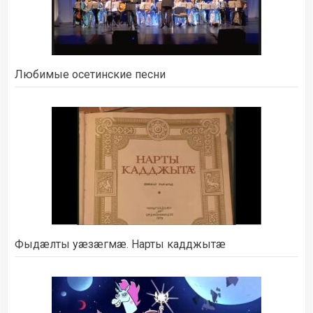
Любимые осетинские песни
Фыдæлты уæзæгмæ. Нарты кадджытæ