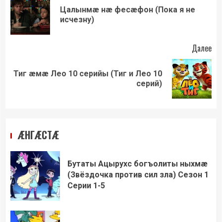
чтение
Цалынмæ нæ фесæфон (Пока я не
Пр
исчезну)
зап
Далее
Тиг æмæ Лео 10 серийы (Тиг и Лео 10
Следующая
серий)
запись:
ÆНГÆСТÆ
Бутаты Ацырухс богъолиты ныхмæ
(Звёздочка против сил зла) Сезон 1
Серии 1-5