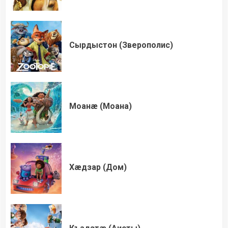
Сырдыстон (Зверополис)
Моанæ (Моана)
Хæдзар (Дом)