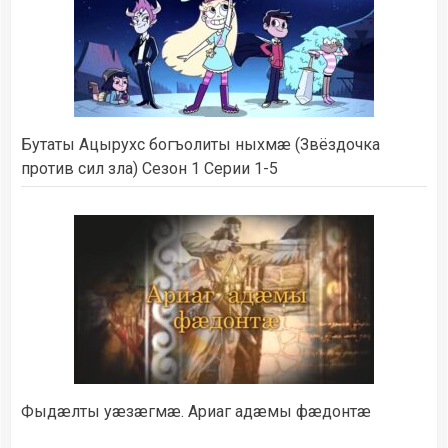
Бутаты Ацырухс богъолиты ныхмæ (Звёздочка
против сил зла) Сезон 1 Серии 1-5
Фыдæлты уæзæгмæ. Ариаг адæмы фæдонтæ