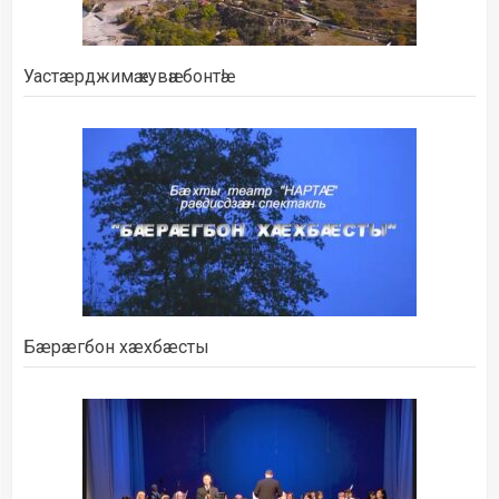
Уастæрджимӕ кувӕн бонтӕ!
Бæрæгбон хæхбæсты