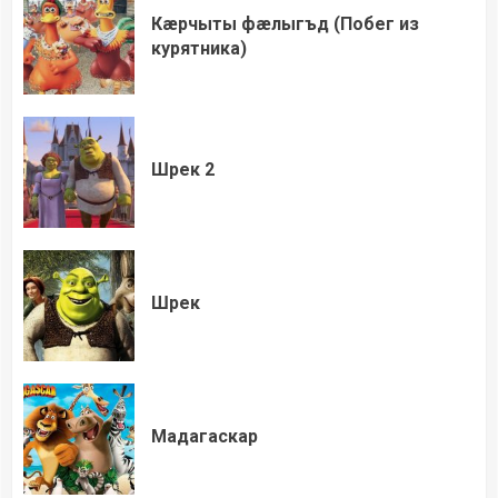
Кæрчыты фæлыгъд (Побег из
курятника)
Шрек 2
Шрек
Мадагаскар