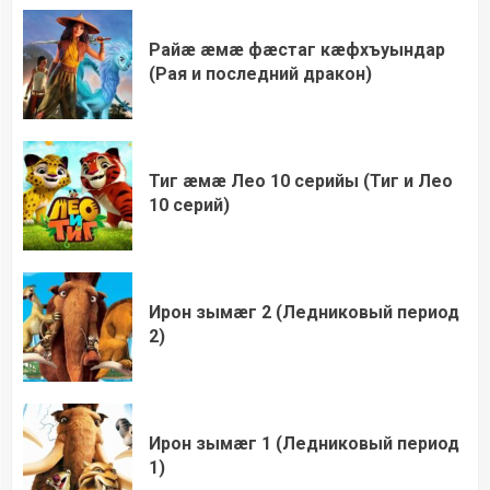
Райæ æмæ фæстаг кæфхъуындар
(Рая и последний дракон)
Тиг æмæ Лео 10 серийы (Тиг и Лео
10 серий)
Ирон зымæг 2 (Ледниковый период
2)
Ирон зымæг 1 (Ледниковый период
1)