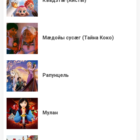
Къадзтæ (Аисты)
Мæдойы сусæг (Тайна Коко)
Рапунцель
Мулан