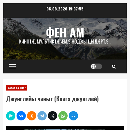
Перейти
06.08.2026
19:07:56
к
содержимому
ФЕН АМ
КИНОТÆ, МУЛЬТИКТÆ ÆМÆ НОДЖЫ ЦЫДÆРТÆ…
Основное
меню
Фæсарæйнаг
Джунглийы чиныг (Книга джунглей)