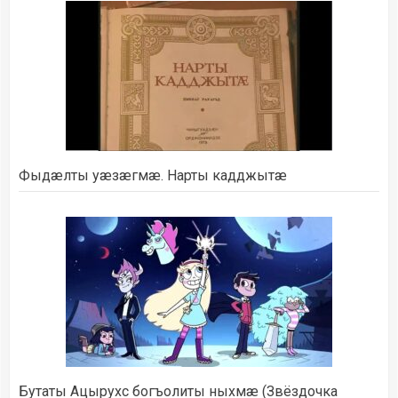
Фыдæлты уæзæгмæ. Нарты кадджытæ
Бутаты Ацырухс богъолиты ныхмæ (Звёздочка