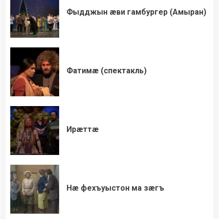
Фыдджын æви гамбургер (Амыран)
Фатимæ (спектакль)
Ирæттæ
Нæ фехъуыстон ма зæгъ