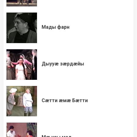
Мады фарн
Дыууæ зæрдæйы
Сæтти æмæ Бæтти