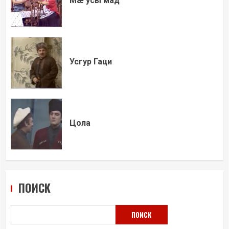
Мæ усы мад
Усгур Гаци
Цола
ПОИСК
ПОИСК