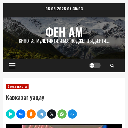
Перейти
06.08.2026
07:35:03
к
содержимому
ФЕН АМ
КИНОТÆ, МУЛЬТИКТÆ ÆМÆ НОДЖЫ ЦЫДÆРТÆ…
Основное
меню
Спектакльтæ
Кавказаг уацау