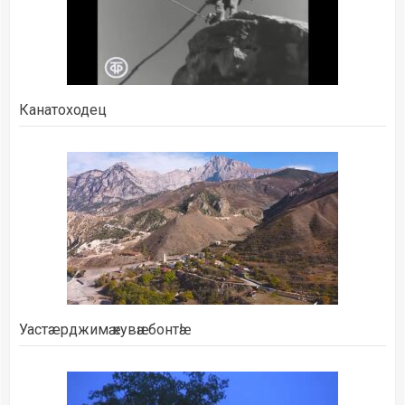
Канатоходец
Уастæрджимӕ кувӕн бонтӕ!