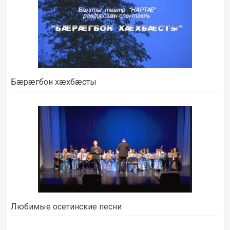
Бæрæгбон хæхбæсты
Любимые осетинские песни