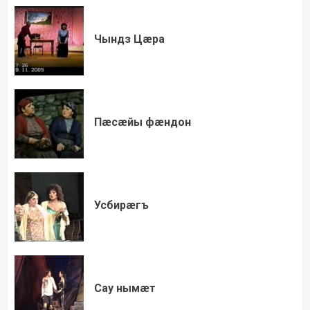
Чындз Цæра
Пæсæйы фæндон
Усбирæгъ
Сау нымæт