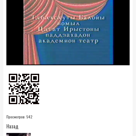
0:20
- 1:26:43
Просмотров:
542
Продолжить
Назад