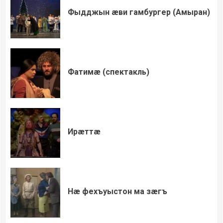
Фыдджын æви гамбургер (Амыран)
Фатимæ (спектакль)
Ирæттæ
Нæ фехъуыстон ма зæгъ