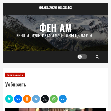
Перейти
06.08.2026
08:38:54
к
содержимому
ФЕН АМ
КИНОТÆ, МУЛЬТИКТÆ ÆМÆ НОДЖЫ ЦЫДÆРТÆ…
Основное
меню
Спектакльтæ
Усбирæгъ