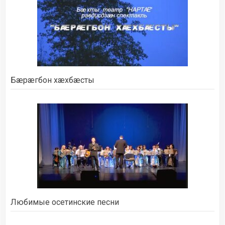
Бæрæгбон хæхбæсты
Любимые осетинские песни