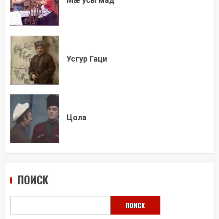
Мæ усы мад
Усгур Гаци
Цола
ПОИСК
ПОИСК