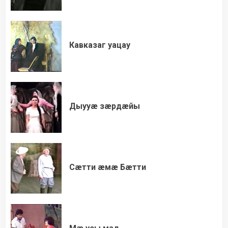
Кавказаг уацау
Дыууæ зæрдæйы
Сæтти æмæ Бæтти