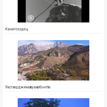
Канатоходец
Уастæрджимӕ кувӕн бонтӕ!