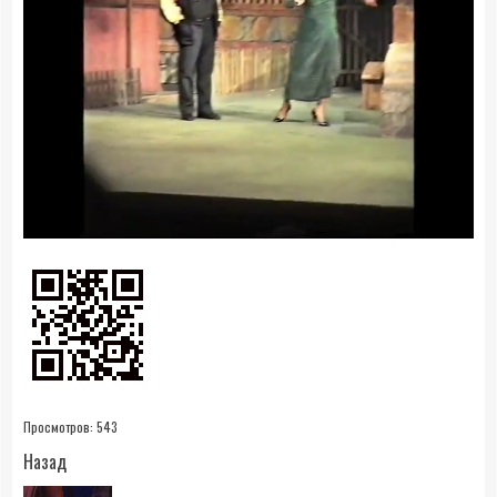
0:21
- 1:09:26
Просмотров:
543
Продолжить
Назад