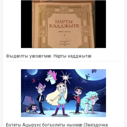
Фыдæлты уæзæгмæ. Нарты кадджытæ
Бутаты Ацырухс богъолиты ныхмæ (Звёздочка