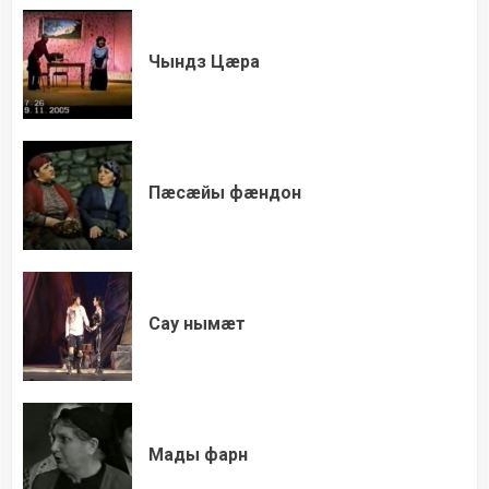
Чындз Цæра
Пæсæйы фæндон
Сау нымæт
Мады фарн