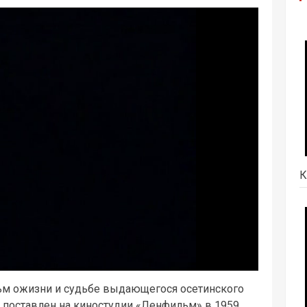
К
м ожизни и судьбе выдающегося осетинского
м поставлен на киностудии «Ленфильм» в 1959