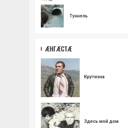
Продолжить
чтение
Туннель
ÆНГÆСТÆ
Крутизна
Здесь мой дом