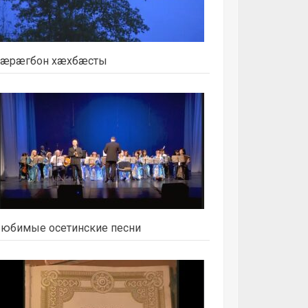
æрæгбон хæхбæсты
юбимые осетинские песни