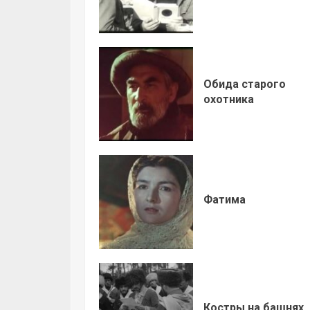
Обида старого
охотника
Фатима
Костры на башнях