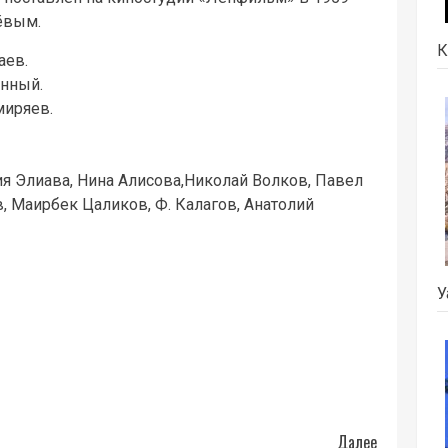
ёвым.
К
аев.
нный.
миряев.
ия Элиава, Нина Алисова,Николай Волков, Павел
в, Маирбек Цаликов, Ф. Калагов, Анатолий
У
Далее