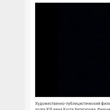
Художественно-публицистический филь
0:19
- 1:32:27
поэта XIX века Коста Хетагурова. Филь