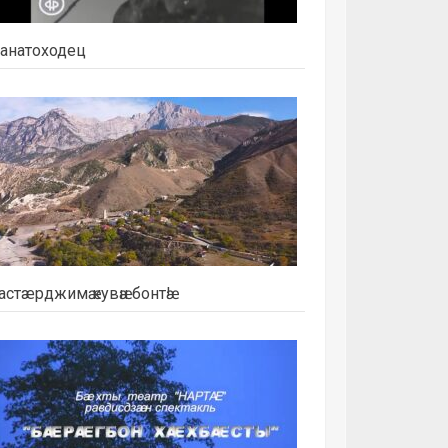
анатоходец
астæрджимӕ кувӕн бонтӕ!