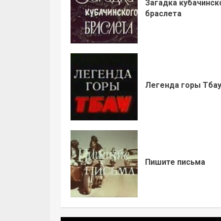
Загадка кубачинск
браслета
Легенда горы Тба
Пишите письма