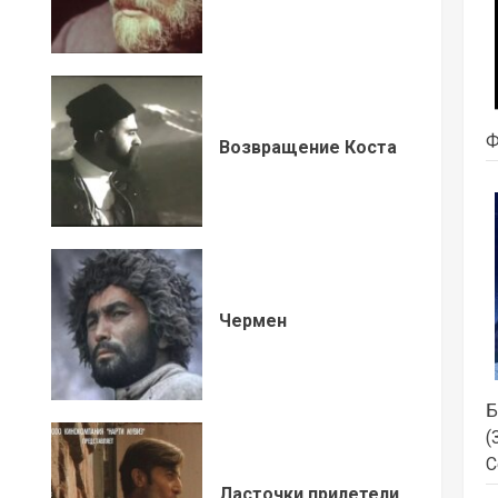
Ф
Возвращение Коста
Чермен
Б
(
С
Ласточки прилетели