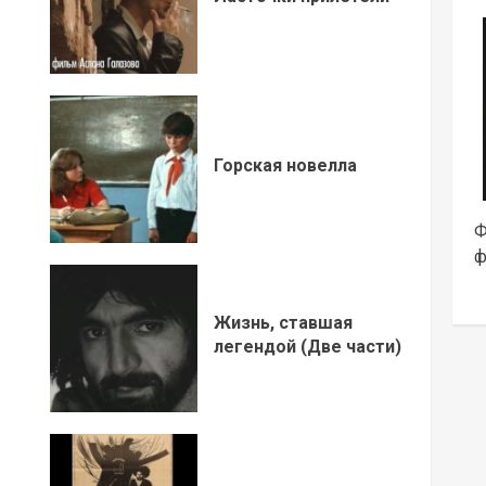
Горская новелла
Ф
ф
Жизнь, ставшая
легендой (Две части)