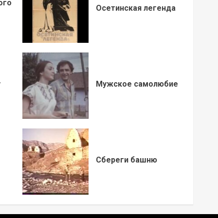
ого
Осетинская легенда
у
Мужское самолюбие
Сбереги башню