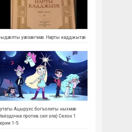
ыдæлты уæзæгмæ. Нарты кадджытæ
утаты Ацырухс богъолиты ныхмæ
Звёздочка против сил зла) Сезон 1
ерии 1-5