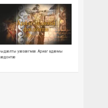
ыдæлты уæзæгмæ. Ариаг адæмы
æдонтæ