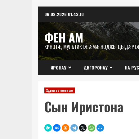
Перейти
06.08.2026
01:43:11
к
содержимому
ФЕН АМ
КИНОТÆ, МУЛЬТИКТÆ ÆМÆ НОДЖЫ ЦЫДÆРТ
ИРОНАУ
ДИГОРОНАУ
НА РУ
Художественные
Сын Иристона