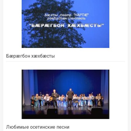
Бæрæгбон хæхбæсты
Любимые осетинские песни