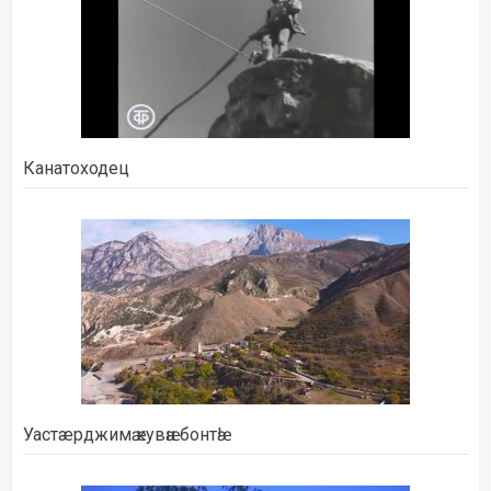
Канатоходец
Уастæрджимӕ кувӕн бонтӕ!