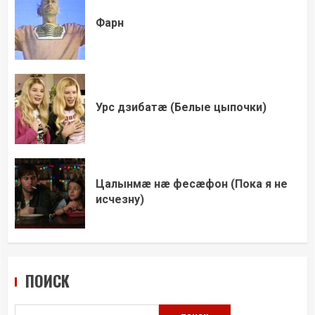
Фарн
Урс дзибатæ (Белые цыпочки)
Цалынмæ нæ фесæфон (Пока я не
исчезну)
ПОИСК