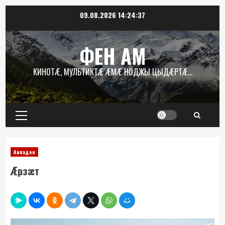
Перейти
09.08.2026
14:24:38
к
содержимому
ФЕН АМ
КИНОТÆ, МУЛЬТИКТÆ ÆМÆ НОДЖЫ ЦЫДÆРТÆ…
Основное
меню
Аивадон
Æрзæт