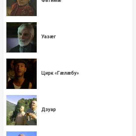
Фатимæ
Уазæг
Цирк «Гæлæбу»
Дзуар