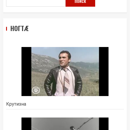
ПОИСК
НОГТÆ
Крутизна