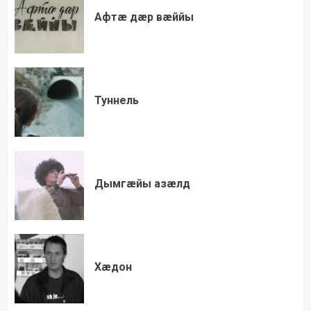
Афтæ дæр вæййы
Туннель
Дымгæйы азæлд
Хæдон