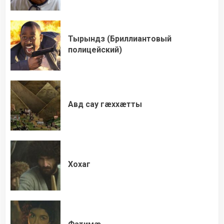
Тырындз (Бриллиантовый
полицейский)
Авд сау гæххæтты
Хохаг