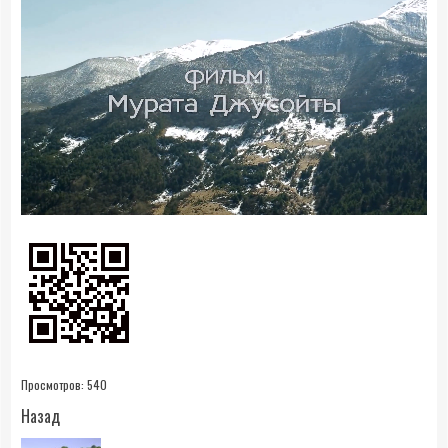
0:21
- 1:31:25
Просмотров:
540
Продолжить
Назад