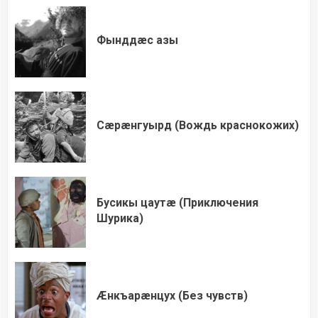
Фынддæс азы
Сæрæнгуырд (Вождь краснокожих)
Бусикы цаутæ (Приключения
Шурика)
Æнкъарæнцух (Без чувств)