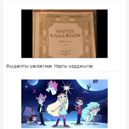
Фыдæлты уæзæгмæ. Нарты кадджытæ